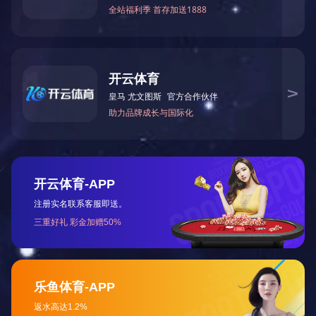
动以部门为单位进行比赛，时间为15分钟，三组选手每组分
发2斤糯米及配料，活动进行的井井有条。
活动中，通过自己动手包粽子，让团员青年能更真切得
去感受中国传统节日的内涵，了解更多具体的工艺，比如包
粽子的方法和馅料的搭配等等，以轻松的方式进一步锻炼员
工的动手能力和学习能力。团员青年你帮我、我帮你，一个
个包好用红绳捆扎的粽子，整齐的放在案板上。大家看着劳
动的“成绩”露出了满意的笑脸。