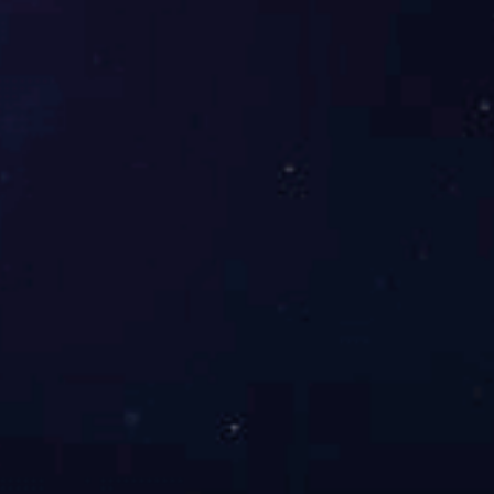
上一篇：
绿色生活健步行
下一篇：
高峰保供水 力行使命担当
返回列表