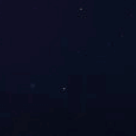
识，提高业务能力。不负韶华，砥砺前行，用青春拥抱新时
代，争做水务事业“开路先锋”。
贺兰供水公司团支部