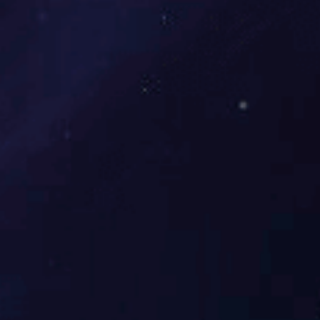
永宁供水公司团员青年观看二十大开幕式
永宁供水公司团支部-陈向楠：
图景已然绘就，奋斗未有穷期。永宁公司团员青年在观
看党的二十次代表大会后纷纷议论：面对当前的机遇与挑
战，作为新时代团员青年，定将从日常处着手，从点滴中做
起，努力学习，积极响应党团号召，以强烈的使命感、昂扬
的奋斗姿态，撸起袖子加油干，勇于担当创新干，马不停蹄
接力干。做好本职工作，切实提高政治站位，提高服务意