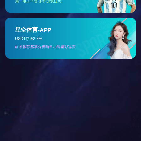
机关团支部-张淼： 我认真聆听了习近平总书记代表第十
九届中央委员会所作的工作报告，倍感振奋，深受鼓舞。报
告高屋建瓴，主题鲜明，具有极强的指导性、针对性和实践
性。作为当代中国青年，我们要坚定不移听党话、跟党走，
怀抱梦想又脚踏实地，敢想敢为又善作善成，立志做有理
想、敢担当、能吃苦、肯奋斗的新时代好青年，让青春在全
面建设社会主义现代化国家的火热实践中绽放绚丽之花，为
企为国贡献自己的青春力量。
永宁供水公司团支部