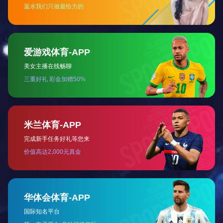
戴党徽，举起右手、庄严宣誓，重温入党誓词，牢记责任和
使命。