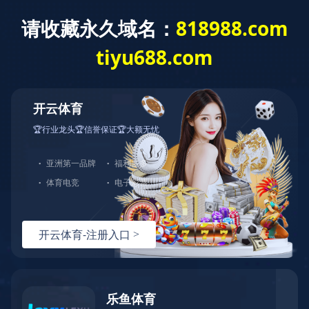
您的当前位置：
首页
>
党群建设
>
党建活动
党建活动
党风廉政
职工之家
水漾青春
作者：小编
更新时间：2020-07-21 11:33:03
点击数：