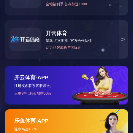
02工程事业中心党支部
6月28日下午，工程事业中心党支部开展重温入党誓词活
动，以唤醒全体党员“最初的记忆”，不忘初心，不改初
衷。
03营销公司党支部
6月28日，营销公司党支部全体党员在鲜红的党旗下，佩