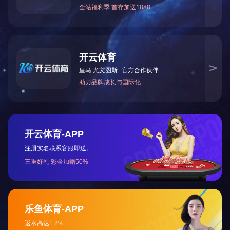
地址：宁夏银川市兴庆区玉皇阁北街18号
电话：0951-6022945
邮箱：6022945@waterych.com