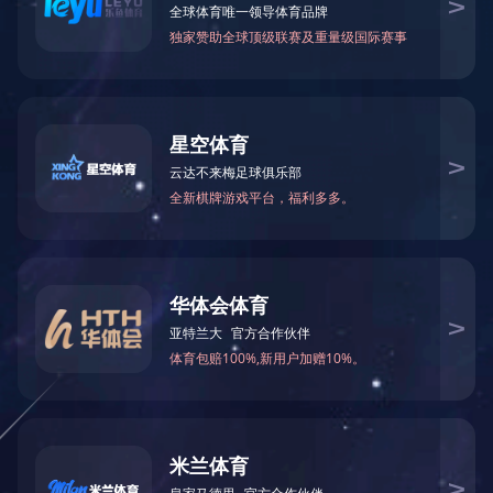
2025-04-10
万象城(中国)党委部署深入贯彻中央八项规定精
神学习教育
2025-03-25
万象城(中国)党委召开2024年度党组织书记抓基
层党建述职评议会议
2025-02-27
万象城(中国)党委召开2025年党的建设工作会议
暨党风廉政建设和反腐败工作会议
2025-02-27
万象城(中国)党委开展领导班子党风廉政建设集
体谈话
2020-10-23